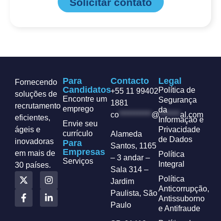
Solicitar contato
Para
Contacto
Legal
Fornecendo
Candidatos
Política de
+55 11 99402
soluções de
Encontre um
Segurança
1881
recrutamento
emprego
da
co
***********
@
*******
al.com
eficientes,
Informação e
Envie seu
ágeis e
Privacidade
currículo
Alameda
de Dados
inovadoras
Para
Santos, 1165
Empresas
em mais de
Política
– 3 andar –
Serviços
Integral
30 países.
Sala 314 –
Política
Jardim
Anticorrupção,
Paulista, São
Antissuborno
Paulo
e Antifraude