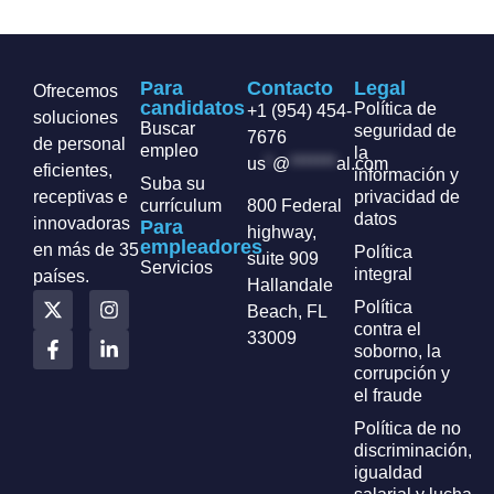
Para
Contacto
Legal
Ofrecemos
candidatos
Política de
+1 (954) 454-
soluciones
Buscar
seguridad de
7676
de personal
empleo
la
us
*
@
*******
al.com
eficientes,
información y
Suba su
receptivas e
privacidad de
currículum
800 Federal
datos
innovadoras
Para
highway,
empleadores
en más de 35
Política
suite 909
Servicios
integral
países.
Hallandale
Política
Beach, FL
contra el
33009
soborno, la
corrupción y
el fraude
Política de no
discriminación,
igualdad