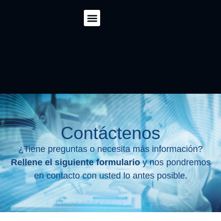
Para empleadores
Certificados y reconocimientos
Contáctenos
¿Tiene preguntas o necesita más información?
Rellene el siguiente formulario
y nos pondremos
en contacto con usted lo antes posible.