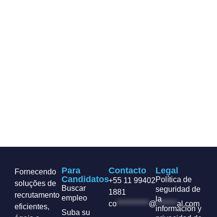
Para
Contacto
Legal
Fornecendo
Candidatos
Política de
+55 11 99402
soluções de
Buscar
seguridad de
1881
recrutamento
empleo
la
co
***********
@
*******
al.com
eficientes,
información y
Suba su