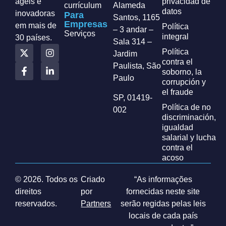
ágeis e
privacidad de
currículum
Alameda
datos
inovadoras
Para
Santos, 1165
Empresas
em mais de
Política
– 3 andar –
Serviços
integral
30 países.
Sala 314 –
Política
Jardim
contra el
Paulista, São
soborno, la
Paulo
corrupción y
el fraude
SP, 01419-
Política de no
002
discriminación,
igualdad
salarial y lucha
contra el
acoso
© 2026. Todos os
Criado
“As informações
direitos
por
fornecidas neste site
reservados.
Partners
serão regidas pelas leis
locais de cada país