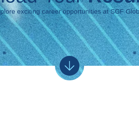
plore exciting career opportunities at SGF Glob