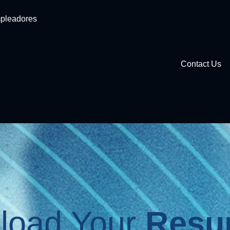
pleadores
Contact Us
load Your
Resu